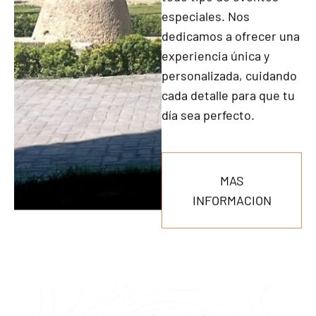
Fundada en 2006 y
situada en la villa de
Ocaña (Toledo), nuestra
finca se encuentra en
una ubicación exclusiva
que ofrece el escenario
perfecto para bodas,
comuniones, bautizos y
todo tipo de eventos
especiales. Nos
dedicamos a ofrecer una
experiencia única y
personalizada, cuidando
cada detalle para que tu