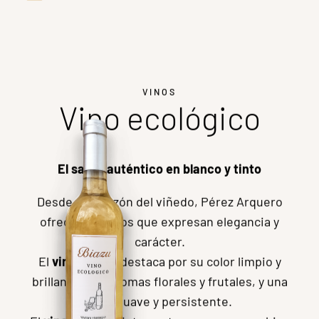
VIÑEDOS Y BODEGAS PEREZ ARQUERO
Esto es lo que
VINOS Y
hacemos
QUESOS
VINOS