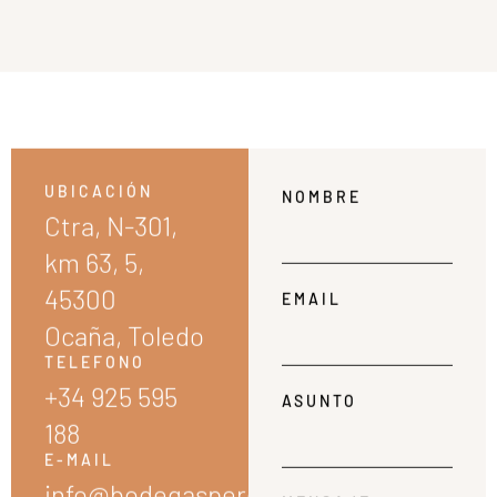
Póngase en
contacto
Envíe un correo electrónico o rellene el
formulario de contacto de esta página, y
recibirá una respuesta a su consulta a la
mayor brevedad posible