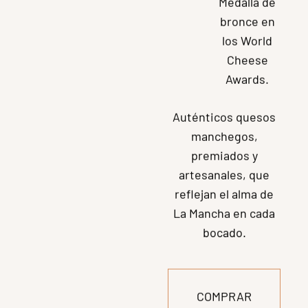
Curado
ecológico
D.O.P.
: Más
intenso y
maduro,
con corteza
natural y
aceite
ecológico.
Medalla de
bronce en
los World
Cheese
Awards.