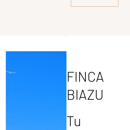
Auténticos quesos
manchegos,
premiados y
artesanales, que
reflejan el alma de
La Mancha en cada
bocado.
COMPRAR