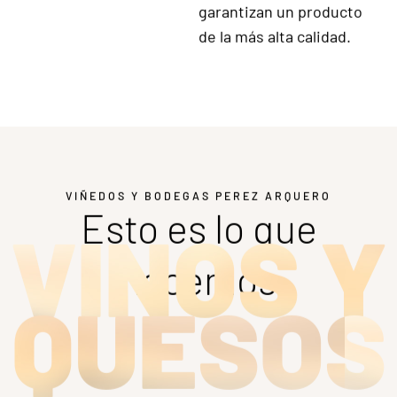
Zubia
, nos hemos
comprometido a la
producción de un queso
único, elaborado con
leche 100% cruda
de
Oveja
Manchega
procedente
de
ganadería propia
,
siguiendo métodos
tradicionales que
garantizan un producto
de la más alta calidad.