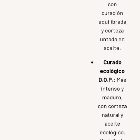
propia ganadería,
los quesos Pérez
Arquero combinan
tradición, sabor y
reconocimiento.
Semicurado
D.O.P.
:
Sabor
suave y
cremoso,
con
curación
equilibrada
y corteza
untada en
aceite.