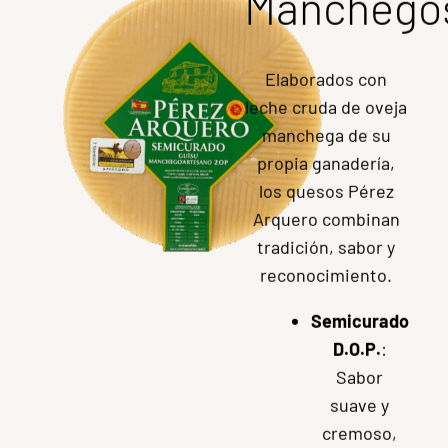
la tierra.
COMPRAR
QUESOS
Quesos
Manchego
Elaborados con
leche cruda de oveja
manchega de su