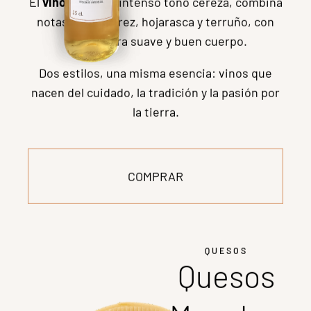
Vino ecológico
El sabor auténtico en blanco y tinto
Desde el corazón del viñedo, Pérez Arquero
ofrece dos vinos que expresan elegancia y
carácter.
El
vino blanco
destaca por su color limpio y
brillante, con aromas florales y frutales, y una
boca suave y persistente.
El
vino tinto
, de intenso tono cereza, combina
notas de madurez, hojarasca y terruño, con
una textura suave y buen cuerpo.
Dos estilos, una misma esencia: vinos que
nacen del cuidado, la tradición y la pasión por