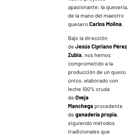
fruto de un sueño
familiar, iniciamos
nuestra andadura en el
mundo de la viticultura
con la creación de
nuestra bodega. Nueve
años después, en 2012,
decidimos ampliar
nuestro horizonte y
embarcarnos en un
nuevo proyecto
apasionante: la quesería,
de la mano del maestro
quesero
Carlos Molina
.
Bajo la dirección
de
Jesús Cipriano Pérez